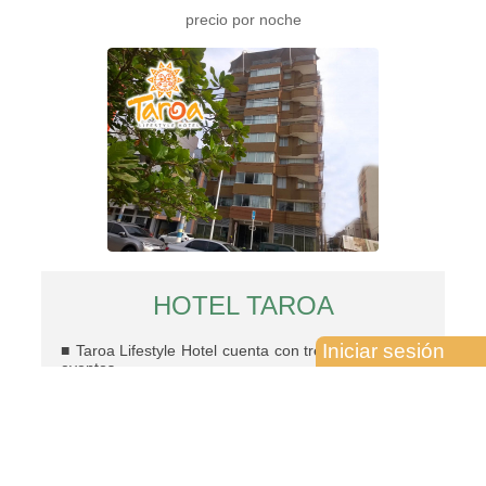
precio por noche
HOTEL TAROA
Iniciar sesión
■ Taroa Lifestyle Hotel cuenta con tres salones para
eventos,
■ capacitaciones, reuniones, almuerzos de trabajo
etc. Además
■ prestamos todos los servicios de audiovisuales,
alimentos y bebidas