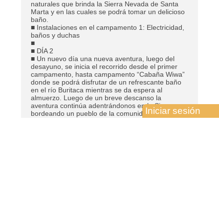
naturales que brinda la Sierra Nevada de Santa
Marta y en las cuales se podrá tomar un delicioso
baño.
■ Instalaciones en el campamento 1: Electricidad,
baños y duchas
■
■ DÍA 2
■ Un nuevo día una nueva aventura, luego del
desayuno, se inicia el recorrido desde el primer
campamento, hasta campamento “Cabaña Wiwa”
donde se podrá disfrutar de un refrescante baño
en el río Buritaca mientras se da espera al
almuerzo. Luego de un breve descanso la
aventura continúa adentrándonos en la Sierra,
Iniciar sesión
bordeando un pueblo de la comunidad Kogui
llamado “Mutanyi” y se continua hasta llegar al
tercer campamento “Paraíso Teyuna”, donde se
descansará el segundo día.
■ Instalaciones en el campamento 3: Baños y
duchas, electricidad alimentada por generador (de
6 pm/9pm.)
■
■ DÍA 3
■ Muy temprano se desayunará, luego de 2 km se
inicia el ascenso hacia Ciudad Perdida subiendo
1.200 escalones de piedra hasta llegar a la
majestuosa y anhelada ciudad de piedra. Entre
caminos intercomunicados, muros de contención y