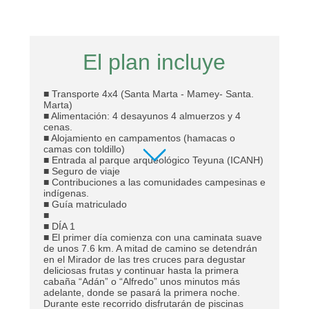
El plan incluye
■ Transporte 4x4 (Santa Marta - Mamey- Santa.
Marta)
■ Alimentación: 4 desayunos 4 almuerzos y 4
cenas.
■ Alojamiento en campamentos (hamacas o
camas con toldillo)
■ Entrada al parque arqueológico Teyuna (ICANH)
■ Seguro de viaje
■ Contribuciones a las comunidades campesinas e
indígenas.
■ Guía matriculado
■
■ DÍA 1
■ El primer día comienza con una caminata suave
de unos 7.6 km. A mitad de camino se detendrán
en el Mirador de las tres cruces para degustar
deliciosas frutas y continuar hasta la primera
cabaña “Adán” o “Alfredo” unos minutos más
adelante, donde se pasará la primera noche.
Durante este recorrido disfrutarán de piscinas