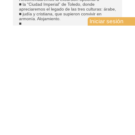
■ la “Ciudad Imperial” de Toledo, donde
apreciaremos el legado de las tres culturas: árabe,
■ judía y cristiana, que supieron convivir en
armonía. Alojamiento.
Iniciar sesión
■
■ DÍA 4: MADRID - BURDEOS (martes) 690 km
■ Desayuno y salida a primera hora de la mañana.
Pasaremos por las proximidades de la
■ ciudad de Burgos, llegaremos hasta la frontera
con Francia y continuaremos hacia
■ Burdeos, capital de la región Nueva Aquitania.
Alojamiento y resto del día libre.
■
■ DÍA 5: BURDEOS - BLOIS - PARÍS (miércoles)
587 km
■ Desayuno y, a continuación, salida hacia la
“Ciudad de la Luz”, realizando en el camino
■ una parada en Blois. Disfrutaremos del encanto
de una de las ciudades más
■ impresionantes que componen la región del
Valle del Loira, conocida por su belleza y sus
■ castillos. El Castillo de Blois, declarado
Patrimonio de la Humanidad por la Unesco, es
■ considerado uno de los más importantes de la
región. Tras el tiempo libre continuaremos
■ hasta París. Llegada y alojamiento. Por la noche
realizaremos la excursión opcional para
■ navegar en un crucero por el río Sena,