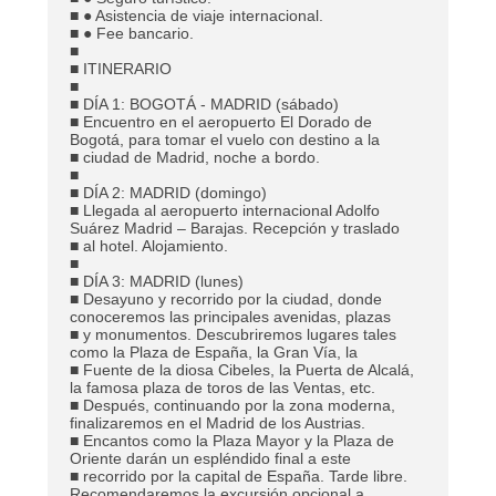
■ ● Asistencia de viaje internacional.
■ ● Fee bancario.
■
■ ITINERARIO
■
■ DÍA 1: BOGOTÁ - MADRID (sábado)
■ Encuentro en el aeropuerto El Dorado de
Bogotá, para tomar el vuelo con destino a la
■ ciudad de Madrid, noche a bordo.
■
■ DÍA 2: MADRID (domingo)
■ Llegada al aeropuerto internacional Adolfo
Suárez Madrid – Barajas. Recepción y traslado
■ al hotel. Alojamiento.
■
■ DÍA 3: MADRID (lunes)
■ Desayuno y recorrido por la ciudad, donde
conoceremos las principales avenidas, plazas
■ y monumentos. Descubriremos lugares tales
como la Plaza de España, la Gran Vía, la
■ Fuente de la diosa Cibeles, la Puerta de Alcalá,
la famosa plaza de toros de las Ventas, etc.
■ Después, continuando por la zona moderna,
finalizaremos en el Madrid de los Austrias.
■ Encantos como la Plaza Mayor y la Plaza de
Oriente darán un espléndido final a este
■ recorrido por la capital de España. Tarde libre.
Recomendaremos la excursión opcional a