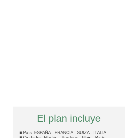
El plan incluye
■ País: ESPAÑA - FRANCIA - SUIZA - ITALIA
■ Ciudades: Madrid - Burdeos - Blois - París -