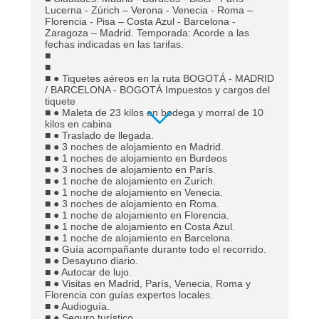
Lucerna - Zúrich – Verona - Venecia - Roma –
Florencia - Pisa – Costa Azul - Barcelona -
Zaragoza – Madrid. Temporada: Acorde a las
fechas indicadas en las tarifas.
■
■
■ ● Tiquetes aéreos en la ruta BOGOTÁ - MADRID
/ BARCELONA - BOGOTÁ Impuestos y cargos del
tiquete
■ ● Maleta de 23 kilos en bodega y morral de 10
kilos en cabina
■ ● Traslado de llegada.
■ ● 3 noches de alojamiento en Madrid.
■ ● 1 noches de alojamiento en Burdeos
■ ● 3 noches de alojamiento en París.
■ ● 1 noche de alojamiento en Zurich.
■ ● 1 noche de alojamiento en Venecia.
■ ● 3 noches de alojamiento en Roma.
■ ● 1 noche de alojamiento en Florencia.
■ ● 1 noche de alojamiento en Costa Azul.
■ ● 1 noche de alojamiento en Barcelona.
■ ● Guía acompañante durante todo el recorrido.
■ ● Desayuno diario.
■ ● Autocar de lujo.
■ ● Visitas en Madrid, París, Venecia, Roma y
Florencia con guías expertos locales.
■ ● Audioguía.
■ ● Seguro turístico.