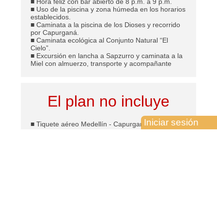
■ Hora feliz con bar abierto de 8 p.m. a 9 p.m.
■ Uso de la piscina y zona húmeda en los horarios
establecidos.
■ Caminata a la piscina de los Dioses y recorrido
por Capurganá.
■ Caminata ecológica al Conjunto Natural “El
Cielo”.
■ Excursión en lancha a Sapzurro y caminata a la
Miel con almuerzo, transporte y acompañante
El plan no incluye
Iniciar sesión
■ Tiquete aéreo Medellín - Capurganá - Medellín
vuelo chárter con San German. Valor del tiquete: $
770.000. Sujeto a disponibilidad. Vuelo directo
únicamente lunes y viernes.
■ Tasa aeroportuaria Capurganá – Medellín
$10.000
■ Tasa portuaria $ 3.000
■ Ingreso a parques naturales $ 5.000
■ Impuesto turístico de La Miel $ 3.000
■ Otros ítems no estipulados en el programa.
■ (Estos valores se cancelan en efectivo
directamente en el destino y están sujetos a
cambio).