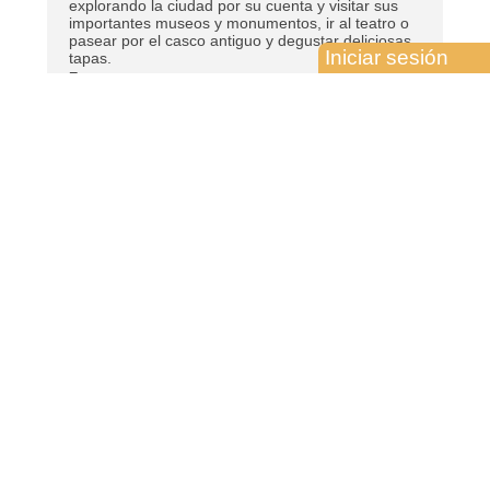
explorando la ciudad por su cuenta y visitar sus
importantes museos y monumentos, ir al teatro o
pasear por el casco antiguo y degustar deliciosas
Iniciar sesión
tapas.
■
■ Día 4.º MADRID
■ Desayuno y fin de los servicios. Posibilidad de
extender su estancia en Madrid o de participar en
alguno de nuestros circuitos por España.
El plan no incluye
■ Alimentación y servicios no descritos en el
programa.
DESTINOS