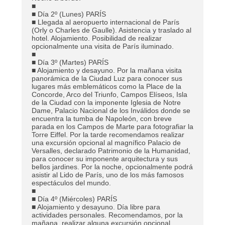
■
■ Día 2º (Lunes) PARÍS
■ Llegada al aeropuerto internacional de París
(Orly o Charles de Gaulle). Asistencia y traslado al
hotel. Alojamiento. Posibilidad de realizar
opcionalmente una visita de París iluminado.
■
■ Día 3º (Martes) PARÍS
■ Alojamiento y desayuno. Por la mañana visita
panorámica de la Ciudad Luz para conocer sus
lugares más emblemáticos como la Place de la
Concorde, Arco del Triunfo, Campos Elíseos, Isla
de la Ciudad con la imponente Iglesia de Notre
Dame, Palacio Nacional de los Inválidos donde se
encuentra la tumba de Napoleón, con breve
parada en los Campos de Marte para fotografiar la
Torre Eiffel. Por la tarde recomendamos realizar
una excursión opcional al magnífico Palacio de
Versalles, declarado Patrimonio de la Humanidad,
para conocer su imponente arquitectura y sus
bellos jardines. Por la noche, opcionalmente podrá
asistir al Lido de París, uno de los más famosos
espectáculos del mundo.
■
■ Día 4º (Miércoles) PARÍS
■ Alojamiento y desayuno. Día libre para
actividades personales. Recomendamos, por la
mañana, realizar alguna excursión opcional,