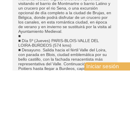
visitando el barrio de Montmartre o barrio Latino y
un crucero por el rio Sena, o una excursión
opcional de día completo a la ciudad de Brujas, en
Bélgica, donde podrá disfrutar de un crucero por
los canales, en esta romántica ciudad, en época
de verano y en invierno se sustituirá por la visita al
Ayuntamiento Medieval.
■
■ Día 5º (Jueves) PARIS-BLOIS-VALLE DEL
LOIRA-BURDEOS (574 kms)
■ Desayuno. Salida hacia el fértil Valle del Loira,
con parada en Blois, ciudad emblemática por su
bello castillo, con la fachada renacentista más
representativa del Valle. Continuación vía Tours y
Iniciar sesión
Poitiers hasta llegar a Burdeos, capital de
Aquitania y Patrimonio de la Humanidad,
importante región vinícola. Alojamiento.
■
■ Día 6º (Viernes) BURDEOS-MADRID (693 kms)
■ Desayuno. Salida hacia la frontera española y
adentrándonos en el norte de España, vía San
Sebastián y Burgos, llegaremos a la capital de
España, Madrid. Alojamiento.
■
■ Día 7º (Sábado) MADRID
■ Alojamiento y desayuno. Por la mañana, visita
panorámica de la ciudad con amplio recorrido a
través de sus más importantes avenidas, plazas y